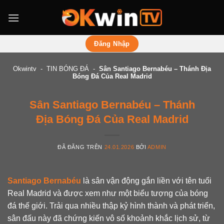
Chuyển
đến
nội
dung
Đăng Nhập
Okwintv
-
TIN BÓNG ĐÁ
-
Sân Santiago Bernabéu – Thánh Địa
Bóng Đá Của Real Madrid
Sân Santiago Bernabéu – Thánh
Địa Bóng Đá Của Real Madrid
ĐÃ ĐĂNG TRÊN
24.01.2026
BỞI
ADMIN
Santiago Bernabéu
là sân vận động gắn liền với tên tuổi
Real Madrid và được xem như một biểu tượng của bóng
đá thế giới. Trải qua nhiều thập kỷ hình thành và phát triển,
sân đấu này đã chứng kiến vô số khoảnh khắc lịch sử, từ