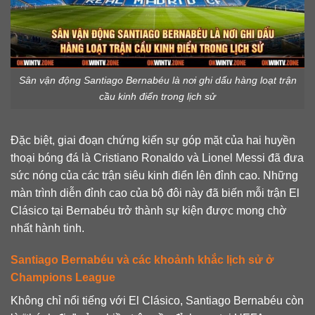
Sân vận động Santiago Bernabéu là nơi ghi dấu hàng loạt trận
cầu kinh điển trong lịch sử
Đặc biệt, giai đoạn chứng kiến sự góp mặt của hai huyền
thoại bóng đá là Cristiano Ronaldo và Lionel Messi đã đưa
sức nóng của các trận siêu kinh điển lên đỉnh cao. Những
màn trình diễn đỉnh cao của bộ đôi này đã biến mỗi trận El
Clásico tại Bernabéu trở thành sự kiện được mong chờ
nhất hành tinh.
Santiago Bernabéu và các khoảnh khắc lịch sử ở
Champions League
Không chỉ nổi tiếng với El Clásico, Santiago Bernabéu còn