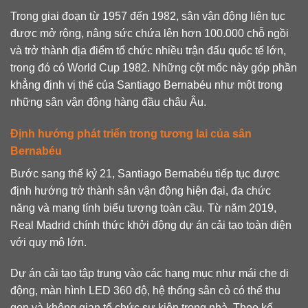
Trong giai đoạn từ 1957 đến 1982, sân vận động liên tục
được mở rộng, nâng sức chứa lên hơn 100.000 chỗ ngồi
và trở thành địa điểm tổ chức nhiều trận đấu quốc tế lớn,
trong đó có World Cup 1982. Những cột mốc này góp phần
khẳng định vị thế của Santiago Bernabéu như một trong
những sân vận động hàng đầu châu Âu.
Định hướng phát triển trong tương lai của sân
Bernabéu
Bước sang thế kỷ 21, Santiago Bernabéu tiếp tục được
định hướng trở thành sân vận động hiện đại, đa chức
năng và mang tính biểu tượng toàn cầu. Từ năm 2019,
Real Madrid chính thức khởi động dự án cải tạo toàn diện
với quy mô lớn.
Dự án cải tạo tập trung vào các hạng mục như mái che di
động, màn hình LED 360 độ, hệ thống sân cỏ có thể thu
gọn và không gian tổ chức sự kiện trong nhà. Theo kế