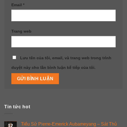
Email
*
Trang web
Lưu tên của tôi, email, và trang web trong trình
duyệt này cho lần bình luận kế tiếp của tôi.
Tin tức hot
Tiểu Sử Pierre-Emerick Aubameyang – Sát Thủ
12