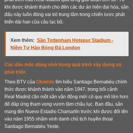
khi được khánh thành cho đến các dự án hiện đại hóa, sân
đấu này luôn đóng vai trò trung tâm trong chiến lược phát
triển dài hạn của câu lạc bộ.
Xem thêm:
Sân Tottenham Hotspur Stadium -
Niềm Tự Hào Bóng Đá London
Các dấu mốc đáng nhớ trong quá trình xây dựng và
phát triển
Theo BTV của
Okwintv
tìm hiểu Santiago Bernabéu chính
thức được khánh thành vào năm 1947, trong bối cảnh
Real Madrid cần một sân vận động mới có quy mô lớn hơn
để đáp ứng tham vọng vươn tầm châu lục. Ban đầu, sân
mang tên Nuevo Estadio Chamartín trước khi được đổi tên
vào năm 1955 nhằm vinh danh chủ tịch huyền thoại
Santiago Bernabéu Yeste.