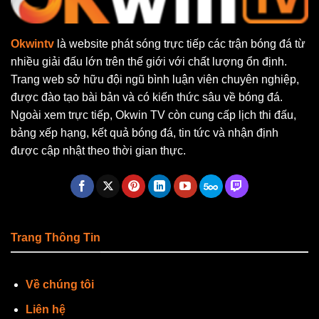
Okwintv
là website phát sóng trực tiếp các trận bóng đá từ
nhiều giải đấu lớn trên thế giới với chất lượng ổn định.
Trang web sở hữu đội ngũ bình luận viên chuyên nghiệp,
được đào tạo bài bản và có kiến thức sâu về bóng đá.
Ngoài xem trực tiếp, Okwin TV còn cung cấp lịch thi đấu,
bảng xếp hạng, kết quả bóng đá, tin tức và nhận định
được cập nhật theo thời gian thực.
Trang Thông Tin
Về chúng tôi
Liên hệ