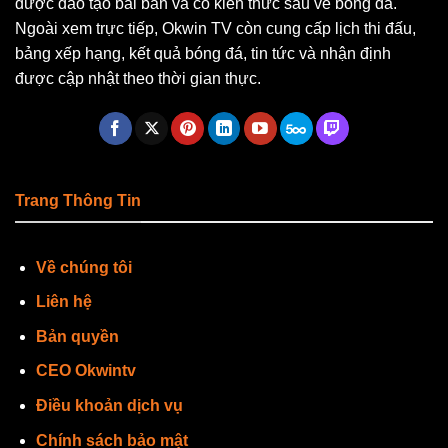
được đào tạo bài bản và có kiến thức sâu về bóng đá.
Ngoài xem trực tiếp, Okwin TV còn cung cấp lịch thi đấu,
Xem bóng đá trực tiếp Okwintv mang đến nhiều tiện ích
bảng xếp hạng, kết quả bóng đá, tin tức và nhận định
được cập nhật theo thời gian thực.
Những tiêu chí nổi bật tạo nên sự khác biệt của
Okwintv:
Miễn phí hoàn toàn
: Người xem có thể
xem trực tiếp
bóng đá hôm nay
, theo dõi
tin tức – bảng xếp hạng –
Trang Thông Tin
kết quả trận đấu
mà
không cần đăng ký tài khoản
hay phát sinh chi phí.
Về chúng tôi
Chất lượng phát sóng cao
: Hỗ trợ
HD / Full HD
, kết
Liên hệ
hợp
đường truyền ổn định
,
server tối ưu băng thông
giúp hạn chế
giật, lag, đứng hình
ngay cả giờ cao
Bản quyền
điểm.
CEO Okwintv
Điều khoản dịch vụ
Tối ưu mobile-first
: Giao diện
thân thiện trên điện
thoại
,
tải nhanh
,
thao tác 1 chạm
, phù hợp người dùng
Chính sách bảo mật