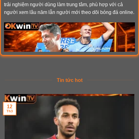
trải nghiệm người dùng làm trung tâm, phù hợp với cả
người xem lâu năm lẫn người mới theo dõi bóng đá online.
Tin tức hot
Giới thiệu về kênh xem bóng đá trực tuyến Okwintv
12
Th3
Điểm mạnh của nền tảng nằm ở khả năng cập nhật nhanh,
giao diện dễ sử dụng và khả năng tương thích tốt trên cả
máy tính lẫn điện thoại. Nhờ đó, người dùng có thể
xem
bóng đá
Okwintv
mọi lúc, mọi nơi mà không gặp nhiều rào