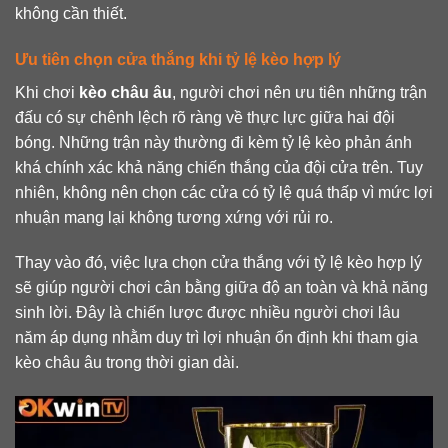
không cần thiết.
Ưu tiên chọn cửa thắng khi tỷ lệ kèo hợp lý
Khi chơi
kèo châu âu
, người chơi nên ưu tiên những trận
đấu có sự chênh lệch rõ ràng về thực lực giữa hai đội
bóng. Những trận này thường đi kèm tỷ lệ kèo phản ánh
khá chính xác khả năng chiến thắng của đội cửa trên. Tuy
nhiên, không nên chọn các cửa có tỷ lệ quá thấp vì mức lợi
nhuận mang lại không tương xứng với rủi ro.
Thay vào đó, việc lựa chọn cửa thắng với tỷ lệ kèo hợp lý
sẽ giúp người chơi cân bằng giữa độ an toàn và khả năng
sinh lời. Đây là chiến lược được nhiều người chơi lâu
năm áp dụng nhằm duy trì lợi nhuận ổn định khi tham gia
kèo châu âu trong thời gian dài.