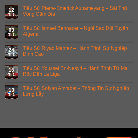
Tiểu Sử Pierre-Emerick Aubameyang – Sát Thủ
12
Vòng Cấm Địa
Th3
Tiểu Sử Ismaël Bennacer – Ngôi Sao Đội Tuyển
03
Algeria
Th3
Tiểu Sử Riyad Mahrez – Hành Trình Sự Nghiệp
24
Đỉnh Cao
Th2
Tiểu Sử Youssef En-Nesyri – Hành Trình Từ Ma
15
Rốc Đến La Liga
Th2
Tiểu Sử Sofyan Amrabat – Thông Tin Sự Nghiệp
13
Lừng Lẫy
Th2