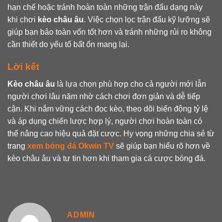
hạn chế hoặc tránh hoàn toàn những trận đấu dạng này
khi chơi
kèo châu âu
. Việc chọn lọc trận đấu kỹ lưỡng sẽ
giúp bạn bảo toàn vốn tốt hơn và tránh những rủi ro không
cần thiết do yếu tố bất ổn mang lại.
Lời kết
Kèo châu âu
là lựa chọn phù hợp cho cả người mới lẫn
người chơi lâu năm nhờ cách chơi đơn giản và dễ tiếp
cận. Khi nắm vững cách đọc kèo, theo dõi biến động tỷ lệ
và áp dụng chiến lược hợp lý, người chơi hoàn toàn có
thể nâng cao hiệu quả đặt cược. Hy vọng những chia sẻ từ
trang
xem bóng đá
Okwin TV
sẽ giúp bạn hiểu rõ hơn về
kèo châu âu và tự tin hơn khi tham gia cá cược bóng đá.
ADMIN