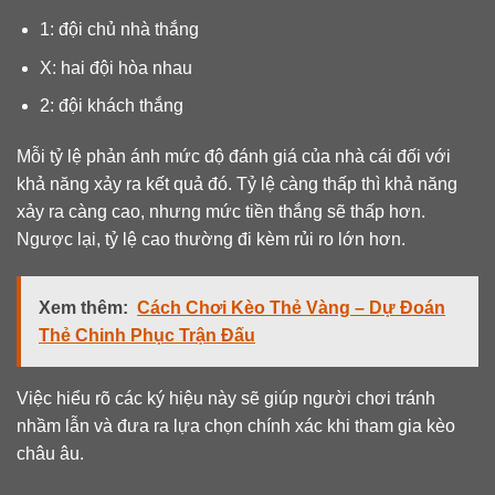
1: đội chủ nhà thắng
X: hai đội hòa nhau
2: đội khách thắng
Mỗi tỷ lệ phản ánh mức độ đánh giá của nhà cái đối với
khả năng xảy ra kết quả đó. Tỷ lệ càng thấp thì khả năng
xảy ra càng cao, nhưng mức tiền thắng sẽ thấp hơn.
Ngược lại, tỷ lệ cao thường đi kèm rủi ro lớn hơn.
Xem thêm:
Cách Chơi Kèo Thẻ Vàng – Dự Đoán
Thẻ Chinh Phục Trận Đấu
Việc hiểu rõ các ký hiệu này sẽ giúp người chơi tránh
nhầm lẫn và đưa ra lựa chọn chính xác khi tham gia kèo
châu âu.