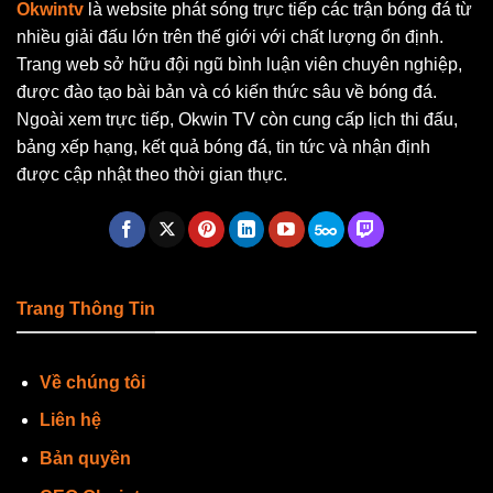
Okwintv
là website phát sóng trực tiếp các trận bóng đá từ
nhiều giải đấu lớn trên thế giới với chất lượng ổn định.
Trang web sở hữu đội ngũ bình luận viên chuyên nghiệp,
được đào tạo bài bản và có kiến thức sâu về bóng đá.
Ngoài xem trực tiếp, Okwin TV còn cung cấp lịch thi đấu,
bảng xếp hạng, kết quả bóng đá, tin tức và nhận định
được cập nhật theo thời gian thực.
Trang Thông Tin
Về chúng tôi
Liên hệ
Bản quyền